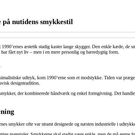
 på nutidens smykkestil
 1990’ernes æstetik stadig kaster lange skygger. Den enkle kæde, de små
har fået nyt liv – men i en mere personlig og bæredygtig form.
d
malistiske udtryk, kom 1990’erne som et modstykke. Tiden var præget af
visk designtradition.
smykker, der kombinerede håndværk og enkel formgivning. Det handled
ening
nes smykker ofte var stramt designede og næsten industrielle i udtrykke
ge materialer. Smykkerne skal stadig være enkle, men de må gerne for