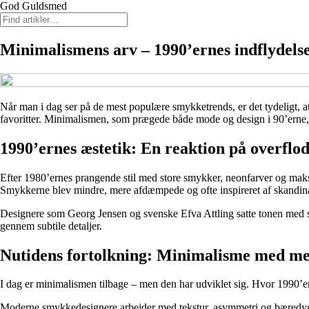
God Guldsmed
Minimalismens arv – 1990’ernes indflydelse
Når man i dag ser på de mest populære smykketrends, er det tydeligt, at
favoritter. Minimalismen, som prægede både mode og design i 90’erne, 
1990’ernes æstetik: En reaktion på overflo
Efter 1980’ernes prangende stil med store smykker, neonfarver og maksi
Smykkerne blev mindre, mere afdæmpede og ofte inspireret af skandina
Designere som Georg Jensen og svenske Efva Attling satte tonen med 
gennem subtile detaljer.
Nutidens fortolkning: Minimalisme med m
I dag er minimalismen tilbage – men den har udviklet sig. Hvor 1990’er
Moderne smykkedesignere arbejder med tekstur, asymmetri og bæredygti