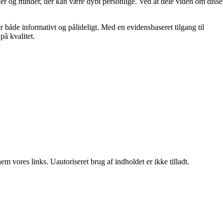
er og minder, der kan være dybt personlige. Ved at dele viden om disse
r både informativt og pålideligt. Med en evidensbaseret tilgang til
på kvalitet.
 vores links. Uautoriseret brug af indholdet er ikke tilladt.