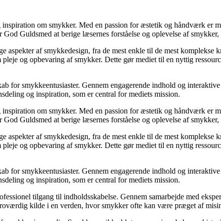
g inspiration om smykker. Med en passion for æstetik og håndværk er med
od Guldsmed at berige læsernes forståelse og oplevelse af smykker, uan
e aspekter af smykkedesign, fra de mest enkle til de mest komplekse kr
 pleje og opbevaring af smykker. Dette gør mediet til en nyttig ressource
kab for smykkeentusiaster. Gennem engagerende indhold og interaktive e
nsdeling og inspiration, som er central for mediets mission.
g inspiration om smykker. Med en passion for æstetik og håndværk er med
od Guldsmed at berige læsernes forståelse og oplevelse af smykker, uan
e aspekter af smykkedesign, fra de mest enkle til de mest komplekse kr
 pleje og opbevaring af smykker. Dette gør mediet til en nyttig ressource
kab for smykkeentusiaster. Gennem engagerende indhold og interaktive e
nsdeling og inspiration, som er central for mediets mission.
professionel tilgang til indholdsskabelse. Gennem samarbejde med ekspe
troværdig kilde i en verden, hvor smykker ofte kan være præget af misi