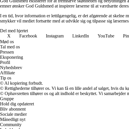
God Guldsmed eksisterer for at fremhæve skønheden og betydningen af s
emner ønsker God Guldsmed at inspirere læserne til at værdsætte dere
I en tid, hvor information er lettilgængelig, er det afgørende at skelne 
smykker vil mediet fortsætte med at udvikle sig og tilpasse sig læsernes 
Del med hjertet
X
Facebook
Instagram
LinkedIn
YouTube
Pin
Mød os
Tal med os
Pressen
Eksponering
Profil
Nyhedsbrev
Affiliate
Tip os
© Al kopiering forbudt.
© Rettighederne tilhører os. Vi kan få en lille andel af salget, hvis du
© Ophavsretten tilhører os og alt indhold er beskyttet. Vi samarbejder 
Gruppe
Hold dig opdateret
Bliv abonnent
Sociale medier
Månedligt nyt
Community