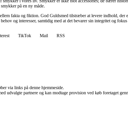
mykker i vores liv. Smykker er ikke blot accessories; de bærer histori
s smykker på en ny måde.
mellem fakta og fiktion. God Guldsmed tilstræber at levere indhold, der e
behov og interesser, samtidig med at det bevarer sin integritet og fokus 
terest
TikTok
Mail
RSS
 køber via links på denne hjemmeside.
med udvalgte partnere og kan modtage provision ved køb foretaget gennem