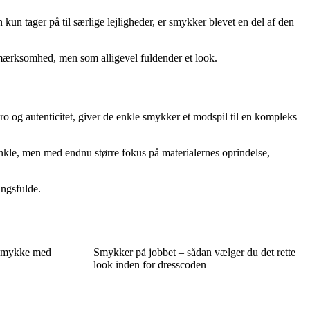
un tager på til særlige lejligheder, er smykker blevet en del af den
opmærksomhed, men som alligevel fuldender et look.
ro og autenticitet, giver de enkle smykker et modspil til en kompleks
enkle, men med endnu større fokus på materialernes oprindelse,
ingsfulde.
 smykke med
Smykker på jobbet – sådan vælger du det rette
look inden for dresscoden